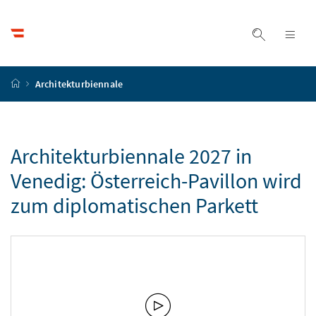
Accesskey
Accesskey
Accesskey
Accesskey
Zum Inhalt
Zum Hauptmenü
Zum Untermenü
Zur Suche
[4]
[1]
[3]
[2]
Suche ein
Nav
Startseite
Architekturbiennale
Architekturbiennale 2027 in
Venedig: Österreich-Pavillon wird
zum diplomatischen Parkett