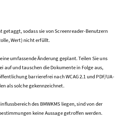
ht getaggt, sodass sie von Screenreader-Benutzern
le, Wert) nicht erfüllt.
 keine umfassende Änderung geplant. Teilen Sie uns
rei auf und tauschen die Dokumente in Folge aus,
öffentlichung barrierefrei nach WCAG 2.1 und PDF/UA-
en als solche gekennzeichnet.
Einflussbereich des BMWKMS liegen, sind von der
itsbestimmungen keine Aussage getroffen werden.