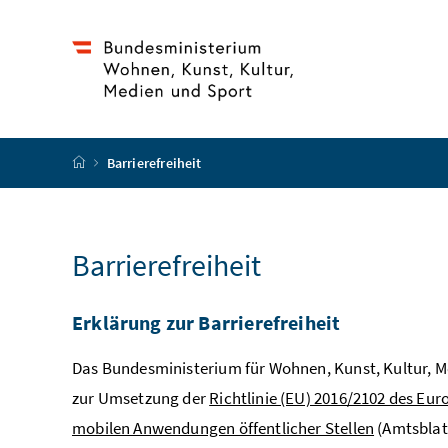
Accesskey
Accesskey
Accesskey
Zum Inhalt
Zum Hauptmenü
Zur Suche
[4]
[1]
[2]
Startseite
Barrierefreiheit
Barrierefreiheit
Erklärung zur Barrierefreiheit
Das Bundesministerium für Wohnen, Kunst, Kultur, 
zur Umsetzung der
Richtlinie (EU) 2016/2102 des Eu
mobilen Anwendungen öffentlicher Stellen
(Amtsblatt