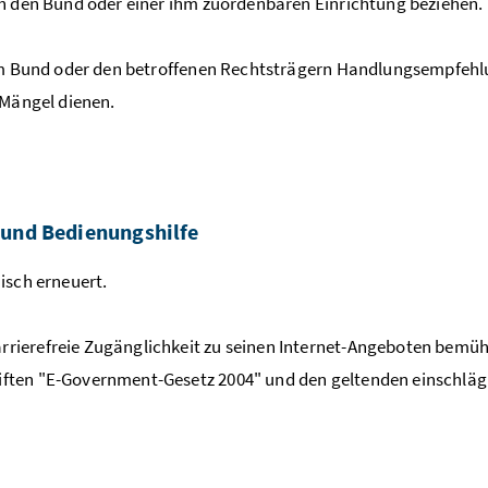
ch den Bund oder einer ihm zuordenbaren Einrichtung beziehen.
G dem Bund oder den betroffenen Rechtsträgern Handlungsempf
 Mängel dienen.
 und Bedienungshilfe
isch erneuert.
erefreie Zugänglichkeit zu seinen Internet-Angeboten bemüht u
ften "E-Government-Gesetz 2004" und den geltenden einschlä