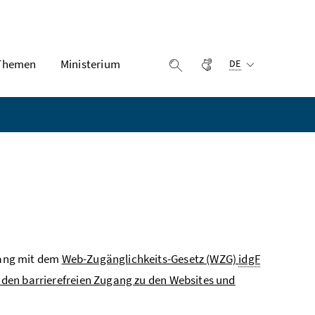
Ausgewählte Sprach
Themen
Ministerium
Gebärdensprache
Suche einblenden
DE
ang mit dem
Web-Zugänglichkeits-Gesetz (WZG)
idgF
 den barrierefreien Zugang zu den Websites und