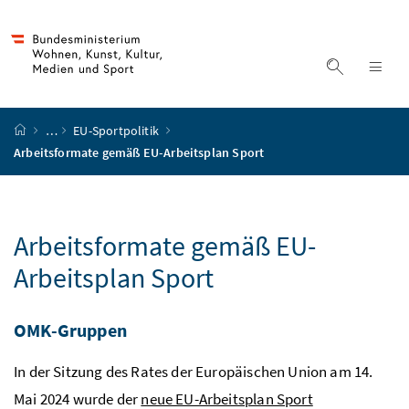
Accesskey
Accesskey
Accesskey
Accesskey
Zum Inhalt
Zum Hauptmenü
Zum Untermenü
Zur Suche
[4]
[1]
[3]
[2]
Suche ein
Nav
Startseite
…
EU-Sportpolitik
Arbeitsformate gemäß EU-Arbeitsplan Sport
Arbeitsformate gemäß EU-
Arbeitsplan Sport
OMK-Gruppen
In der Sitzung des Rates der Europäischen Union am 14.
Mai 2024 wurde der
neue EU-Arbeitsplan Sport