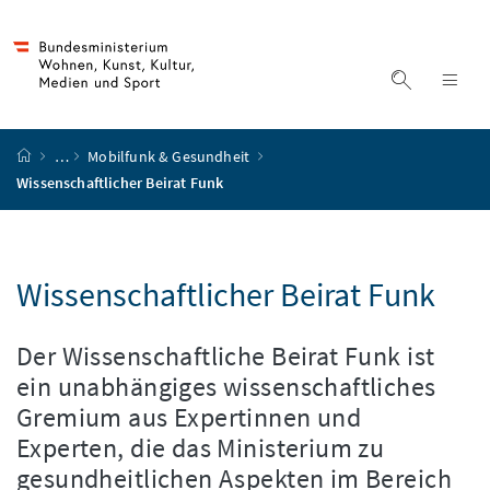
Accesskey
Accesskey
Accesskey
Accesskey
Zum Inhalt
Zum Hauptmenü
Zum Untermenü
Zur Suche
[4]
[1]
[3]
[2]
Suche ein
Nav
Startseite
…
Mobilfunk & Gesundheit
Wissenschaftlicher Beirat Funk
Wissenschaftlicher Beirat Funk
Der Wissenschaftliche Beirat Funk ist
ein unabhängiges wissenschaftliches
Gremium aus Expertinnen und
Experten, die das Ministerium zu
gesundheitlichen Aspekten im Bereich