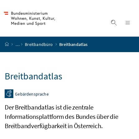
Accesskey
Accesskey
Accesskey
Accesskey
Zum Inhalt
Zum Hauptmenü
Zum Untermenü
Zur Suche
[4]
[1]
[3]
[2]
Suche ein
Nav
Startseite
…
Breitbandbüro
Breitbandatlas
Breitbandatlas
Gebärdensprache
Der Breitbandatlas ist die zentrale
Informationsplattform des Bundes über die
Breitbandverfügbarkeit in Österreich.