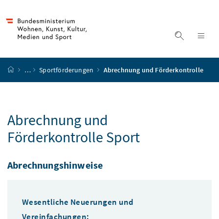
Accesskey
Accesskey
Accesskey
Accesskey
Zum Inhalt
Zum Hauptmenü
Zum Untermenü
Zur Suche
[4]
[1]
[3]
[2]
Suche ein
Nav
Startseite
…
Sportförderungen
Abrechnung und Förderkontrolle
Abrechnung und
Förderkontrolle Sport
Abrechnungshinweise
Wesentliche Neuerungen und
Vereinfachungen: