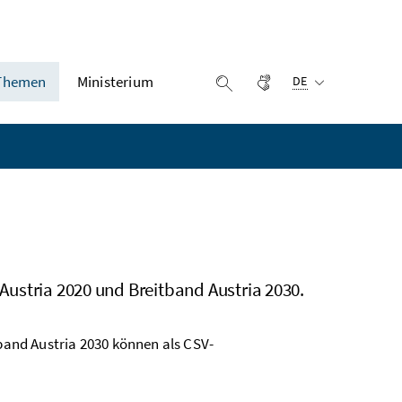
Ausgewählte Sprach
Themen
Ministerium
Gebärdensprache
Suche einblenden
DE
 Austria 2020 und Breitband Austria 2030.
tband Austria 2030 können als CSV-