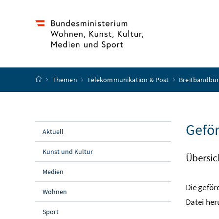
Accesskey
Accesskey
Accesskey
Accesskey
Zum Inhalt
Zum Hauptmenü
Zum Untermenü
Zur Suche
[4]
[1]
[3]
[2]
Startseite
Themen
Telekommunikation & Post
Breitbandbü
Geför
Aktuell
Kunst und Kultur
Übersich
Medien
Die geför
Wohnen
Datei he
Sport