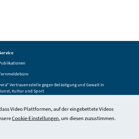
Service
Publikationen
Fernmeldebüro
vera* Vertrauensstelle gegen Belästigung und Gewalt in
Kunst, Kultur und Sport
Wiener Zeitung
dass Video Plattformen, auf der eingebettete Videos
unsere
Cookie-Einstellungen
, um diesen zuzustimmen.