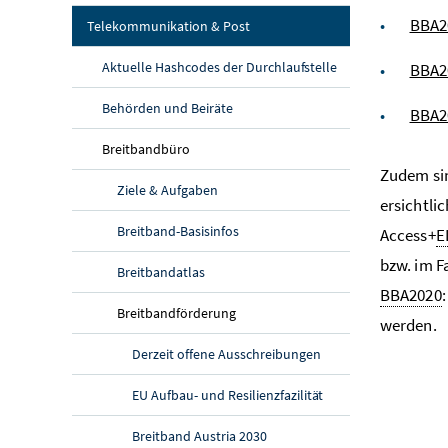
BBA2
Telekommunikation & Post
Aktuelle Hashcodes der Durchlaufstelle
BBA2
Behörden und Beiräte
BBA2
Breitbandbüro
Zudem sin
Ziele & Aufgaben
ersichtli
Breitband-Basisinfos
Access+
E
bzw. im F
Breitbandatlas
BBA2020
Breitbandförderung
werden.
Derzeit offene Ausschreibungen
EU Aufbau- und Resilienzfazilität
Breitband Austria 2030