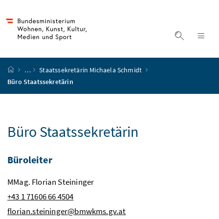
Accesskey
Accesskey
Accesskey
Accesskey
Zum Inhalt
Zum Hauptmenü
Zum Untermenü
Zur Suche
[4]
[1]
[3]
[2]
Suche ein
Nav
Startseite
…
Staatssekretärin Michaela Schmidt
Büro Staatssekretärin
Büro Staatssekretärin
Büroleiter
MMag. Florian Steininger
+43 1 71606
66 4504
florian.steininger@bmwkms.gv.at