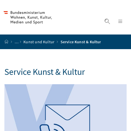
Accesskey
Accesskey
Accesskey
Accesskey
Zum Inhalt
Zum Hauptmenü
Zum Untermenü
Zur Suche
[4]
[1]
[3]
[2]
Suche ein
Nav
Startseite
…
Kunst und Kultur
Service Kunst & Kultur
Service Kunst & Kultur