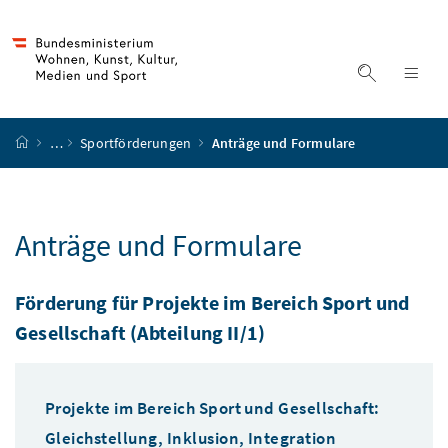
Accesskey
Accesskey
Accesskey
Accesskey
Zum Inhalt
Zum Hauptmenü
Zum Untermenü
Zur Suche
[4]
[1]
[3]
[2]
Suche ein
Nav
Startseite
…
Sportförderungen
Anträge und Formulare
Anträge und Formulare
Förderung für Projekte im Bereich Sport und
Gesellschaft (Abteilung II/1)
Projekte im Bereich Sport und Gesellschaft:
Gleichstellung, Inklusion, Integration