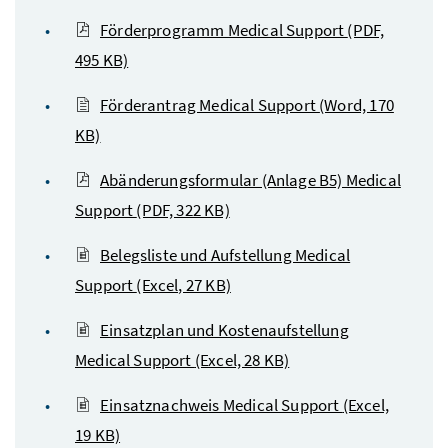
Förderprogramm Medical Support
(PDF,
495 KB)
Förderantrag Medical Support
(Word, 170
KB)
Abänderungsformular (Anlage B5) Medical
Support
(PDF, 322 KB)
Belegsliste und Aufstellung Medical
Support
(Excel, 27 KB)
Einsatzplan und Kostenaufstellung
Medical Support
(Excel, 28 KB)
Einsatznachweis Medical Support
(Excel,
19 KB)