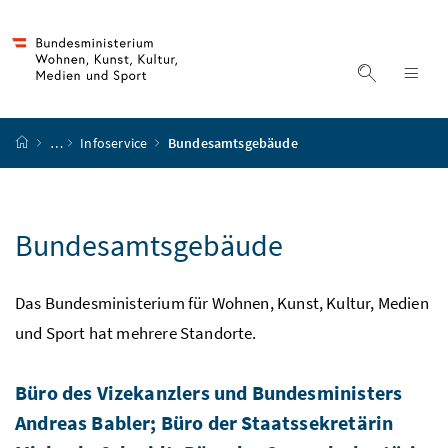
Accesskey
Accesskey
Accesskey
Accesskey
Zum Inhalt
Zum Hauptmenü
Zum Untermenü
Zur Suche
[4]
[1]
[3]
[2]
Suche ein
Nav
Startseite
…
Infoservice
Bundesamtsgebäude
Bundesamtsgebäude
Das Bundesministerium für Wohnen, Kunst, Kultur, Medien
und Sport hat mehrere Standorte.
Büro des Vizekanzlers und Bundesministers
Andreas Babler; Büro der Staatssekretärin