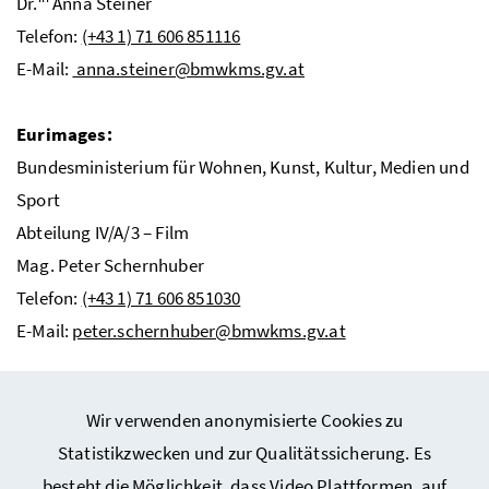
Dr.
Anna Steiner
Telefon:
(+43 1) 71 606 851116
E-Mail:
anna.steiner@bmwkms.gv.at
Eurimages:
Bundesministerium für Wohnen, Kunst, Kultur, Medien und
Sport
Abteilung IV/A/3 – Film
Mag. Peter Schernhuber
Telefon:
(+43 1) 71 606 851030
E-Mail:
peter.schernhuber@bmwkms.gv.at
Wir verwenden anonymisierte Cookies zu
Statistikzwecken und zur Qualitätssicherung. Es
besteht die Möglichkeit, dass Video Plattformen, auf