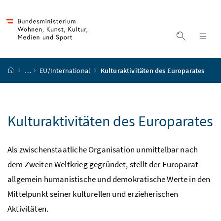
Accesskey
Accesskey
Accesskey
Accesskey
Zum Inhalt
Zum Hauptmenü
Zum Untermenü
Zur Suche
[4]
[1]
[3]
[2]
Suche ein
Nav
Startseite
…
EU/International
Kulturaktivitäten des Europarates
Kulturaktivitäten des Europarates
Als zwischenstaatliche Organisation unmittelbar nach
dem Zweiten Weltkrieg gegründet, stellt der Europarat
allgemein humanistische und demokratische Werte in den
Mittelpunkt seiner kulturellen und erzieherischen
Aktivitäten.