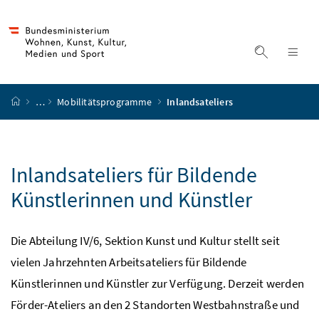
Accesskey
Accesskey
Accesskey
Accesskey
Zum Inhalt
Zum Hauptmenü
Zum Untermenü
Zur Suche
[4]
[1]
[3]
[2]
Suche ein
Nav
Startseite
…
Mobilitätsprogramme
Inlandsateliers
Inlandsateliers für Bildende
Künstlerinnen und Künstler
Die Abteilung IV/6, Sektion Kunst und Kultur stellt seit
vielen Jahrzehnten Arbeitsateliers für Bildende
Künstlerinnen und Künstler zur Verfügung. Derzeit werden
Förder-Ateliers an den 2 Standorten Westbahnstraße und