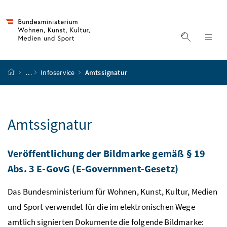
Accesskey
Accesskey
Accesskey
Accesskey
Zum Inhalt
Zum Hauptmenü
Zum Untermenü
Zur Suche
[4]
[1]
[3]
[2]
Suche ein
Nav
Startseite
…
Infoservice
Amtssignatur
Amtssignatur
Veröffentlichung der Bildmarke gemäß § 19
Abs.
3 E-GovG (
E-Government-Gesetz
)
Das Bundesministerium für Wohnen, Kunst, Kultur, Medien
und Sport verwendet für die im elektronischen Wege
amtlich signierten Dokumente die folgende Bildmarke: