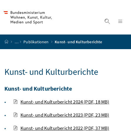
Accesskey
Accesskey
Accesskey
Accesskey
Zum Inhalt
Zum Hauptmenü
Zum Untermenü
Zur Suche
[4]
[1]
[3]
[2]
Suche ein
Nav
Startseite
…
Publikationen
Kunst- und Kulturberichte
Kunst- und Kulturberichte
Kunst- und Kulturberichte
Kunst- und Kulturbericht 2024
(PDF, 18 MB)
Kunst- und Kulturbericht 2023
(PDF, 23 MB)
Kunst- und Kulturbericht 2022
(PDF, 37 MB)