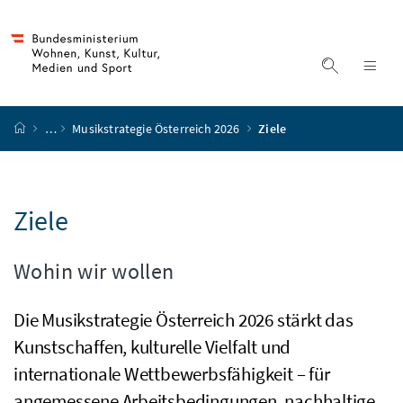
Accesskey
Accesskey
Accesskey
Accesskey
Zum Inhalt
Zum Hauptmenü
Zum Untermenü
Zur Suche
[4]
[1]
[3]
[2]
Suche ein
Nav
Startseite
…
Musikstrategie Österreich 2026
Ziele
Ziele
Wohin wir wollen
Die Musikstrategie Österreich 2026 stärkt das
Kunstschaffen, kulturelle Vielfalt und
internationale Wettbewerbsfähigkeit – für
angemessene Arbeitsbedingungen, nachhaltige