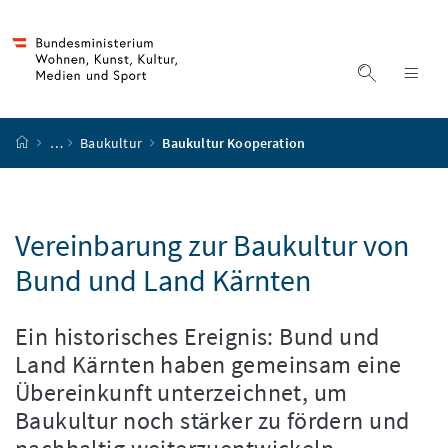
Accesskey
Accesskey
Accesskey
Accesskey
Zum Inhalt
Zum Hauptmenü
Zum Untermenü
Zur Suche
[4]
[1]
[3]
[2]
Suche ein
Nav
Startseite
…
Baukultur
Baukultur Kooperation
Vereinbarung zur Baukultur von
Bund und Land Kärnten
Ein historisches Ereignis: Bund und
Land Kärnten haben gemeinsam eine
Übereinkunft unterzeichnet, um
Baukultur noch stärker zu fördern und