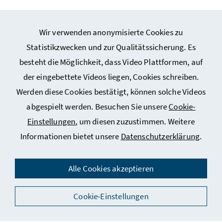
Wir verwenden anonymisierte Cookies zu
Statistikzwecken und zur Qualitätssicherung. Es
besteht die Möglichkeit, dass Video Plattformen, auf
Webseiten Kunst und Kultur
der eingebettete Videos liegen, Cookies schreiben.
Werden diese Cookies bestätigt, können solche Videos
Service
abgespielt werden. Besuchen Sie unsere
Cookie-
Einstellungen
, um diesen zuzustimmen. Weitere
Informationen bietet unsere
Datenschutzerklärung
.
Impressum
Datenschutz
Alle Cookies akzeptieren
Kontakt
Cookie-Einstellungen
Social Media
Barrierefreiheitserklärung