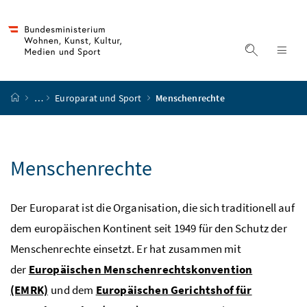
Accesskey
Accesskey
Accesskey
Accesskey
Zum Inhalt
Zum Hauptmenü
Zum Untermenü
Zur Suche
[4]
[1]
[3]
[2]
Suche ein
Nav
Startseite
…
Europarat und Sport
Menschenrechte
Menschenrechte
Der Europarat ist die Organisation, die sich traditionell auf
dem europäischen Kontinent seit 1949 für den Schutz der
Menschenrechte einsetzt. Er hat zusammen mit
der
Europäischen Menschenrechtskonvention
(EMRK)
und dem
Europäischen Gerichtshof für