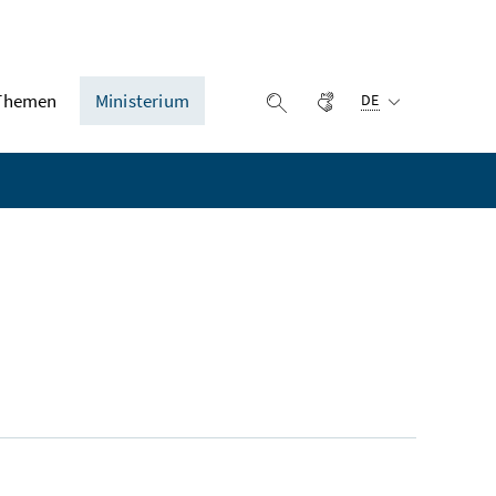
Ausgewählte Sprach
Themen
Ministerium
Gebärdensprache
Suche einblenden
DE