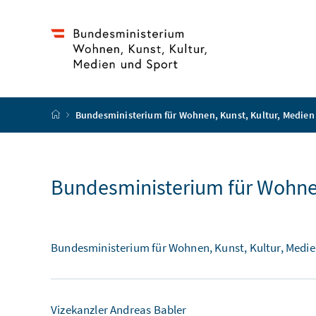
Accesskey
Accesskey
Accesskey
Zum Inhalt
Zum Hauptmenü
Zur Suche
[4]
[1]
[2]
Startseite
Bundesministerium für Wohnen, Kunst, Kultur, Medien
Bundesministerium für Wohnen
Bundesministerium für Wohnen, Kunst, Kultur, Medie
Vizekanzler Andreas Babler