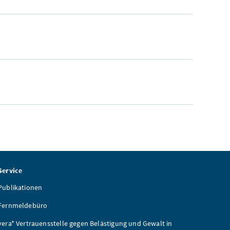
Service
Publikationen
Fernmeldebüro
vera* Vertrauensstelle gegen Belästigung und Gewalt in