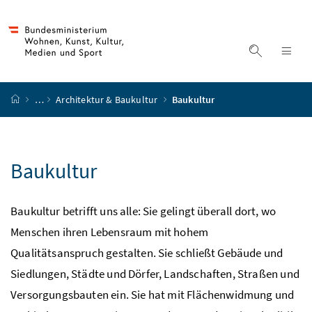
Accesskey
Accesskey
Accesskey
Accesskey
Zum Inhalt
Zum Hauptmenü
Zum Untermenü
Zur Suche
[4]
[1]
[3]
[2]
Suche ein
Nav
Startseite
…
Architektur & Baukultur
Baukultur
Baukultur
Baukultur betrifft uns alle: Sie gelingt überall dort, wo
Menschen ihren Lebensraum mit hohem
Qualitätsanspruch gestalten. Sie schließt Gebäude und
Siedlungen, Städte und Dörfer, Landschaften, Straßen und
Versorgungsbauten ein. Sie hat mit Flächenwidmung und