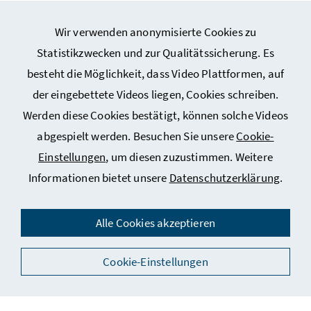
Wir verwenden anonymisierte Cookies zu
Webseiten Kunst und Kultur
Statistikzwecken und zur Qualitätssicherung. Es
besteht die Möglichkeit, dass Video Plattformen, auf
Webseiten Sport
der eingebettete Videos liegen, Cookies schreiben.
Werden diese Cookies bestätigt, können solche Videos
Service
abgespielt werden. Besuchen Sie unsere
Cookie-
Einstellungen
, um diesen zuzustimmen. Weitere
Informationen bietet unsere
Datenschutzerklärung
.
Impressum
Datenschutz
Alle Cookies akzeptieren
Kontakt
Cookie-Einstellungen
Social Media
Barrierefreiheitserklärung