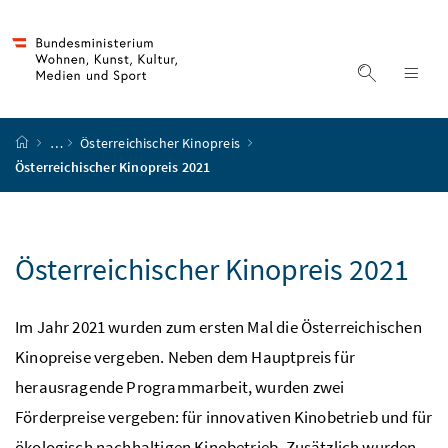
Accesskey
Accesskey
Accesskey
Accesskey
Zum Inhalt
Zum Hauptmenü
Zum Untermenü
Zur Suche
[4]
[1]
[3]
[2]
Suche ein
Nav
Startseite
…
Österreichischer Kinopreis
Österreichischer Kinopreis 2021
Österreichischer Kinopreis 2021
Im Jahr 2021 wurden zum ersten Mal die Österreichischen
Kinopreise vergeben. Neben dem Hauptpreis für
herausragende Programmarbeit, wurden zwei
Förderpreise vergeben: für innovativen Kinobetrieb und für
ökologisch nachhaltigen Kinobetrieb. Zusätzlich wurden