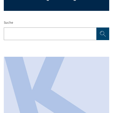
Suche
Su