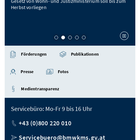
Gesetz von Wohn- und Justizministerium soll bis zum
Herbst vorliegen
Karu
Förderungen
Publikationen
Presse
Fotos
Medientransparenz
Servicebüro: Mo-Fr 9 bis 16 Uhr
Telefon
+43 (0)800 220 010
E-Mail
Servicebuero@bmwkms.gv.at