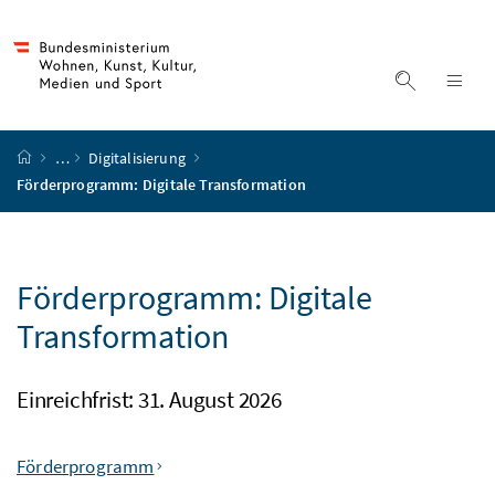
Accesskey
Accesskey
Accesskey
Accesskey
Zum Inhalt
Zum Hauptmenü
Zum Untermenü
Zur Suche
[4]
[1]
[3]
[2]
Suche ein
Nav
Startseite
…
Digitalisierung
Förderprogramm: Digitale Transformation
Förderprogramm: Digitale
Transformation
Einreichfrist: 31. August 2026
Inhaltsverzeichnis
Förderprogramm