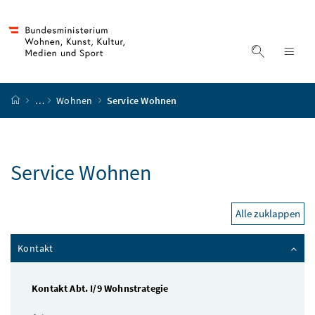
Accesskey
Accesskey
Accesskey
Accesskey
Zum Inhalt
Zum Hauptmenü
Zum Untermenü
Zur Suche
[4]
[1]
[3]
[2]
Suche ein
Nav
Startseite
…
Wohnen
Service Wohnen
Service Wohnen
Alle zuklappen
Kontakt
Kontakt Abt. I/9 Wohnstrategie