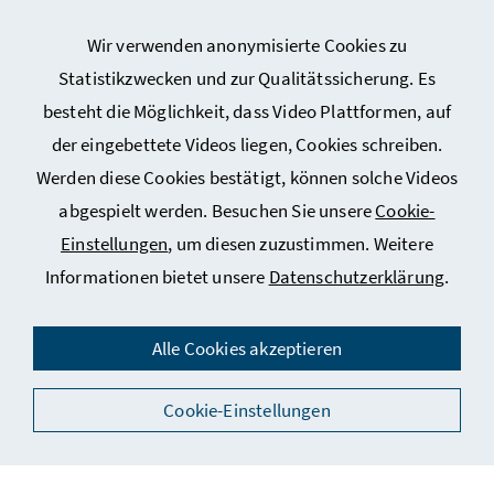
Wir verwenden anonymisierte Cookies zu
Webseiten Kunst und Kultur
Statistikzwecken und zur Qualitätssicherung. Es
besteht die Möglichkeit, dass Video Plattformen, auf
Webseiten Sport
der eingebettete Videos liegen, Cookies schreiben.
Werden diese Cookies bestätigt, können solche Videos
Service
abgespielt werden. Besuchen Sie unsere
Cookie-
Einstellungen
, um diesen zuzustimmen. Weitere
Informationen bietet unsere
Datenschutzerklärung
.
Impressum
Datenschutz
Alle Cookies akzeptieren
Kontakt
Cookie-Einstellungen
Social Media
Barrierefreiheitserklärung