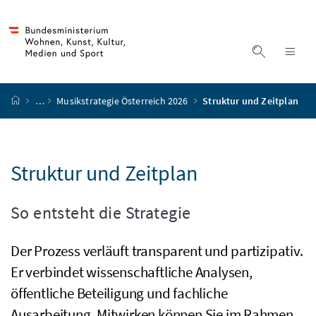
Accesskey
Accesskey
Accesskey
Accesskey
Zum Inhalt
Zum Hauptmenü
Zum Untermenü
Zur Suche
[4]
[1]
[3]
[2]
Suche ein
Nav
Startseite
…
Musikstrategie Österreich 2026
Struktur und Zeitplan
Struktur und Zeitplan
So entsteht die Strategie
Der Prozess verläuft transparent und partizipativ.
Er verbindet wissenschaftliche Analysen,
öffentliche Beteiligung und fachliche
Ausarbeitung. Mitwirken können Sie im Rahmen