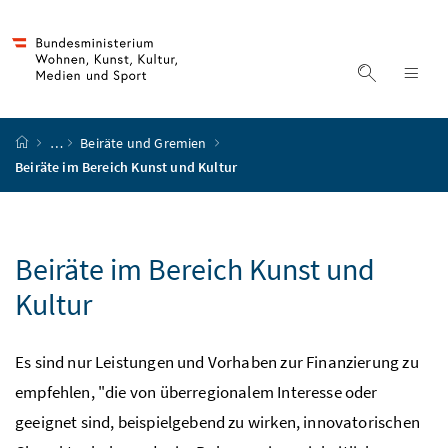
Accesskey
Accesskey
Accesskey
Accesskey
Zum Inhalt
Zum Hauptmenü
Zum Untermenü
Zur Suche
[4]
[1]
[3]
[2]
Suche ein
Nav
Startseite
…
Beiräte und Gremien
Beiräte im Bereich Kunst und Kultur
Beiräte im Bereich Kunst und
Kultur
Es sind nur Leistungen und Vorhaben zur Finanzierung zu
empfehlen, "die von überregionalem Interesse oder
geeignet sind, beispielgebend zu wirken, innovatorischen