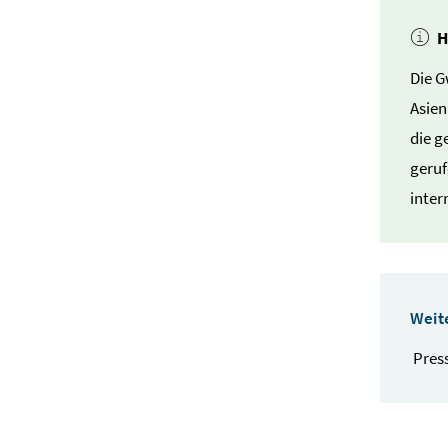
H
Die G
Asien
die g
geruf
inter
Weit
Pres