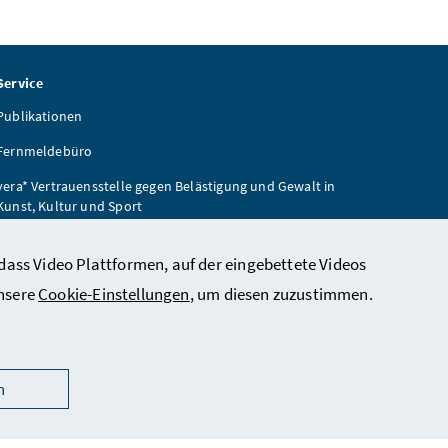
Service
Publikationen
Fernmeldebüro
vera* Vertrauensstelle gegen Belästigung und Gewalt in
Kunst, Kultur und Sport
Wiener Zeitung
dass Video Plattformen, auf der eingebettete Videos
unsere
Cookie-Einstellungen
, um diesen zuzustimmen.
n
ärung