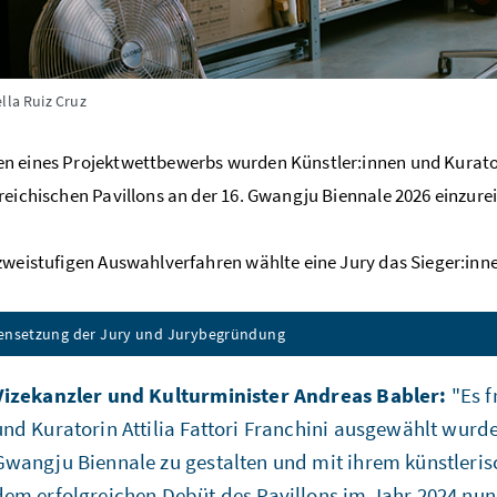
lla Ruiz Cruz
 eines Projektwettbewerbs wurden Künstler:innen und Kurator:
reichischen Pavillons an der 16. Gwangju Biennale 2026 einzure
zweistufigen Auswahlverfahren wählte eine Jury das Sieger:inn
nsetzung der Jury und Jurybegründung
Vizekanzler und Kulturminister Andreas Babler:
"Es f
und Kuratorin Attilia Fattori Franchini ausgewählt wurde
Gwangju Biennale zu gestalten und mit ihrem künstleris
dem erfolgreichen Debüt des Pavillons im Jahr 2024 nun