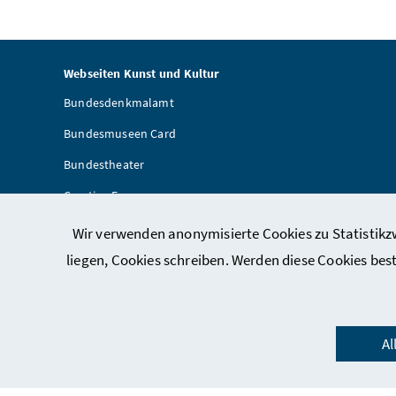
Webseiten Kunst und Kultur
Bundesdenkmalamt
Bundesmuseen Card
Bundestheater
Creative Europe
Artothek
Wir verwenden anonymisierte Cookies zu Statistikzw
Provenienzforschung
liegen, Cookies schreiben. Werden diese Cookies bes
Al
Imp