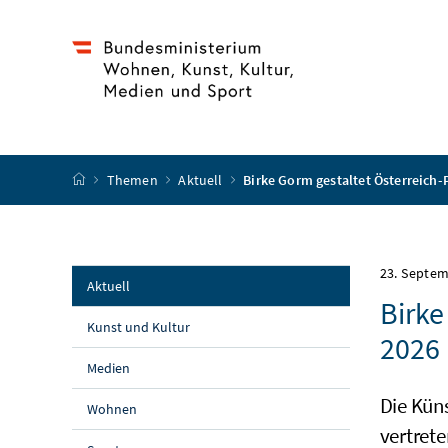
Accesskey
Accesskey
Accesskey
Accesskey
Zum Inhalt
Zum Hauptmenü
Zum Untermenü
Zur Suche
[4]
[1]
[3]
[2]
Startseite
Themen
Aktuell
Birke Gorm gestaltet Österreich-
23. Septe
Aktuell
Birke
Kunst und Kultur
2026 
Medien
Die Kün
Wohnen
vertrete