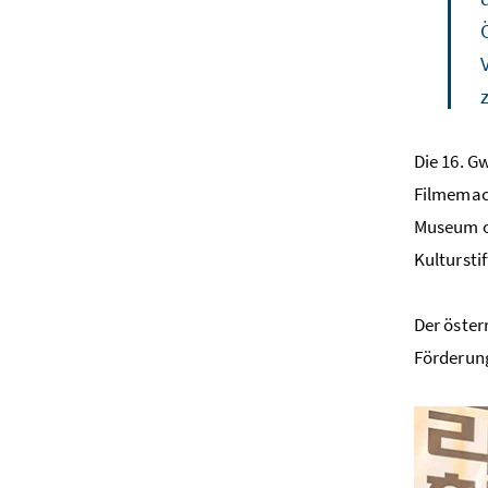
Die 16. G
Filmemach
Museum of
Kultursti
Der öster
Förderung