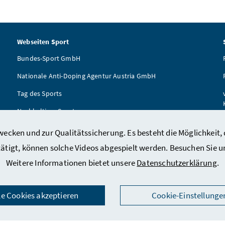
Webseiten Sport
Bundes-Sport GmbH
Nationale Anti-Doping Agentur Austria GmbH
Tag des Sports
Nachhaltiger Sport
ÖSTA
ecken und zur Qualitätssicherung. Es besteht die Möglichkeit, 
Tägliche Bewegungseinheit
tätigt, können solche Videos abgespielt werden. Besuchen Sie 
Weitere Informationen bietet unsere
Datenschutzerklärung
.
le Cookies akzeptieren
Cookie-Einstellunge
ressum
/
Datenschutz
/
Kontakt
/
Social Media
/
Barrierefreiheitserkl