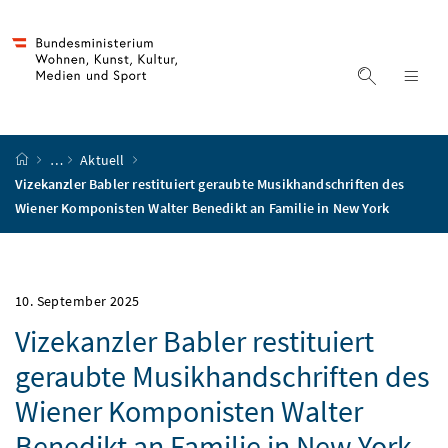
Accesskey
Accesskey
Accesskey
Accesskey
Zum Inhalt
Zum Hauptmenü
Zum Untermenü
Zur Suche
[4]
[1]
[3]
[2]
Suche ein
Nav
Startseite
…
Aktuell
Vizekanzler Babler restituiert geraubte Musikhandschriften des
Wiener Komponisten Walter Benedikt an Familie in New York
10. September 2025
Vizekanzler Babler restituiert
geraubte Musikhandschriften des
Wiener Komponisten Walter
Benedikt an Familie in New York