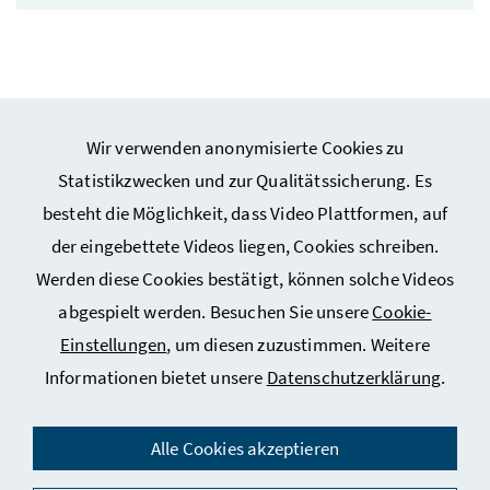
Wir verwenden anonymisierte Cookies zu
Webseiten Kunst und Kultur
Statistikzwecken und zur Qualitätssicherung. Es
besteht die Möglichkeit, dass Video Plattformen, auf
Webseiten Sport
der eingebettete Videos liegen, Cookies schreiben.
Werden diese Cookies bestätigt, können solche Videos
Service
abgespielt werden. Besuchen Sie unsere
Cookie-
Einstellungen
, um diesen zuzustimmen. Weitere
Informationen bietet unsere
Datenschutzerklärung
.
Impressum
Datenschutz
Alle Cookies akzeptieren
Kontakt