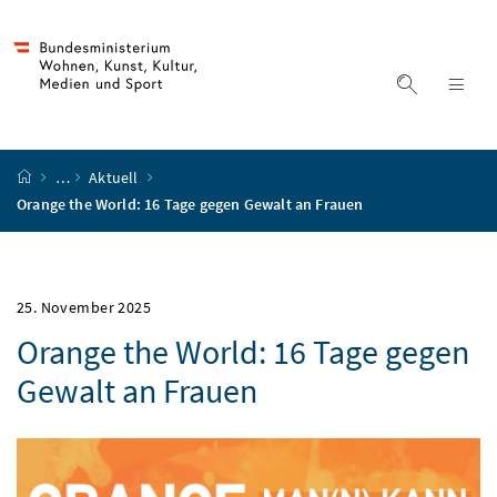
Accesskey
Accesskey
Accesskey
Accesskey
Zum Inhalt
Zum Hauptmenü
Zum Untermenü
Zur Suche
[4]
[1]
[3]
[2]
Suche ein
Nav
Startseite
…
Aktuell
Orange the World: 16 Tage gegen Gewalt an Frauen
25. November 2025
Orange the World: 16 Tage gegen
Gewalt an Frauen