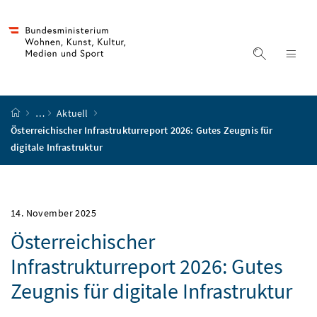
Accesskey
Accesskey
Accesskey
Accesskey
Zum Inhalt
Zum Hauptmenü
Zum Untermenü
Zur Suche
[4]
[1]
[3]
[2]
Suche ein
Nav
Startseite
…
Aktuell
Österreichischer Infrastrukturreport 2026: Gutes Zeugnis für
digitale Infrastruktur
14. November 2025
Österreichischer
Infrastrukturreport 2026: Gutes
Zeugnis für digitale Infrastruktur