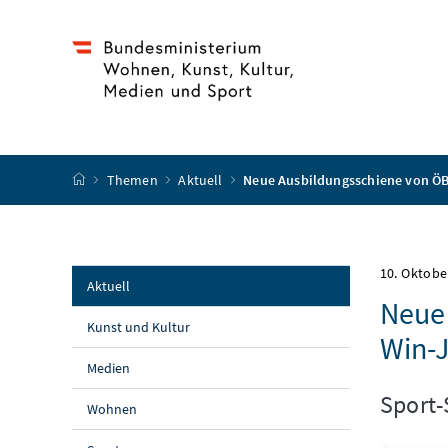
Accesskey
Accesskey
Accesskey
Accesskey
Zum Inhalt
Zum Hauptmenü
Zum Untermenü
Zur Suche
[4]
[1]
[3]
[2]
Startseite
Themen
Aktuell
Neue Ausbildungsschiene von ÖB
10. Oktobe
Aktuell
Neue 
Kunst und Kultur
Win-J
Medien
Sport-
Wohnen