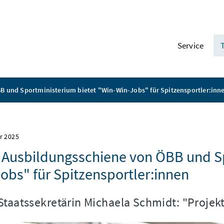
Service
B und Sportministerium bietet "Win-Win-Jobs" für Spitzensportler:inn
r 2025
Ausbildungsschiene von ÖBB und Sp
obs" für Spitzensportler:innen
Staatssekretärin Michaela Schmidt: "Projekt