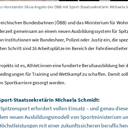
tur-Vorständin Silvia Angelo der ÖBB mit Sport-Staatssekretärin Michaela
reichischen Bundesbahnen (ÖBB) und das Ministerium für Wohn
derzeit gemeinsam an einem neuen Ausbildungssystem für Spitze
n Institutionen wie Bundesheer, Polizei oder Justiz ein, die spez
ten Schritt sind 16 Arbeitsplätze im Bereich der Fahrdienstleite
Projekts ist es, Athlet:innen eine fundierte Berufsausbildung be
ingungen für Training und Wettkampf zu schaffen. Damit soll 
en Sportkarriere gesorgt werden.
Sport-Staatssekretärin Michaela Schmidt:
"Spitzensport erfordert vollen Einsatz – und genau diesen
dem neuen Ausbildungsmodell von Sportministerium und 
Höchstleistungen mit einer zukunftssicheren beruflichen