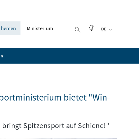
Ausgewählte Sprach
Themen
Ministerium
Gebärdensprache
DE
Suche einblenden
en
ortministerium bietet "Win-
 bringt Spitzensport auf Schiene!"