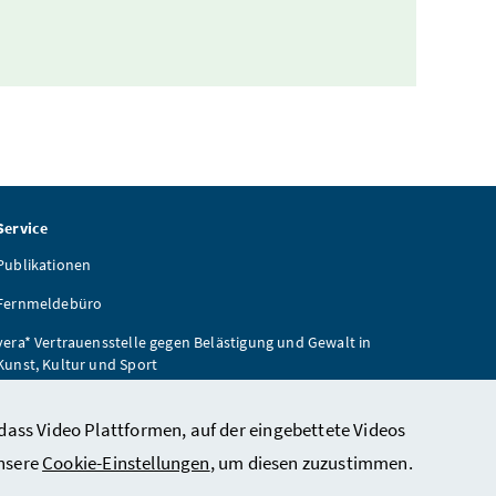
Service
Publikationen
Fernmeldebüro
vera* Vertrauensstelle gegen Belästigung und Gewalt in
Kunst, Kultur und Sport
Wiener Zeitung
dass Video Plattformen, auf der eingebettete Videos
unsere
Cookie-Einstellungen
, um diesen zuzustimmen.