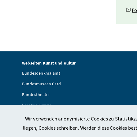
Fo
Webseiten Kunst und Kultur
Bundesdenkmalamt
Bundesmuseen Card
Bundestheater
Creative Europe
Artothek
Wir verwenden anonymisierte Cookies zu Statistikzw
Provenienzforschung
liegen, Cookies schreiben. Werden diese Cookies bes