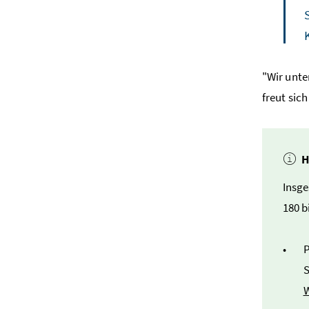
"Wir unte
freut sich
H
Insge
180 b
P
S
W