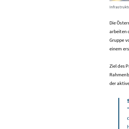
Infrastruk
Die Öster
arbeiten 
Gruppe vo
einem ers
Ziel des 
Rahmenbed
der aktiv