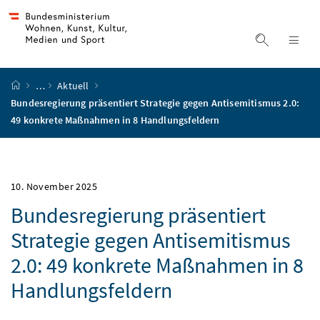
Accesskey
Accesskey
Accesskey
Accesskey
Zum Inhalt
Zum Hauptmenü
Zum Untermenü
Zur Suche
[4]
[1]
[3]
[2]
Suche ein
Nav
Startseite
…
Aktuell
Bundesregierung präsentiert Strategie gegen Antisemitismus 2.0:
49 konkrete Maßnahmen in 8 Handlungsfeldern
10. November 2025
Bundesregierung präsentiert
Strategie gegen Antisemitismus
2.0: 49 konkrete Maßnahmen in 8
Handlungsfeldern