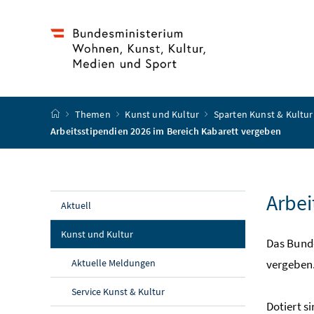
Accesskey
Accesskey
Accesskey
Accesskey
Zum Inhalt
Zum Hauptmenü
Zum Untermenü
Zur Suche
[4]
[1]
[3]
[2]
Startseite
Themen
Kunst und Kultur
Sparten Kunst & Kultu
Arbeitsstipendien 2026 im Bereich Kabarett vergeben
Arbei
Aktuell
Kunst und Kultur
Das Bunde
Aktuelle Meldungen
vergeben
Service Kunst & Kultur
Dotiert s