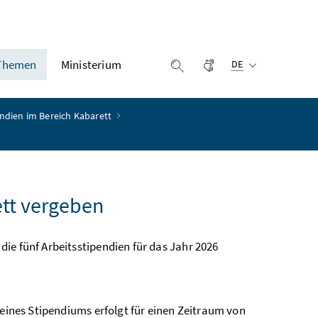
Ausgewählte Sprach
Themen
Ministerium
Gebärdensprache
Suche einblenden
DE
endien im Bereich Kabarett
ett vergeben
ie fünf Arbeitsstipendien für das Jahr 2026
 eines Stipendiums erfolgt für einen Zeitraum von