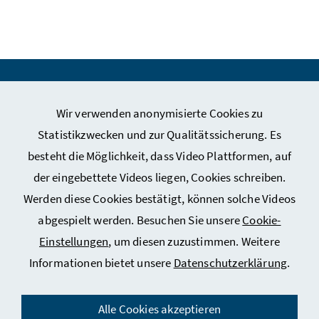
Webseiten Kunst und Kultur
Wir verwenden anonymisierte Cookies zu
Webseiten Sport
Statistikzwecken und zur Qualitätssicherung. Es
besteht die Möglichkeit, dass Video Plattformen, auf
Service
der eingebettete Videos liegen, Cookies schreiben.
Werden diese Cookies bestätigt, können solche Videos
abgespielt werden. Besuchen Sie unsere
Cookie-
Einstellungen
, um diesen zuzustimmen. Weitere
Impressum
Informationen bietet unsere
Datenschutzerklärung
.
Datenschutz
Kontakt
Alle Cookies akzeptieren