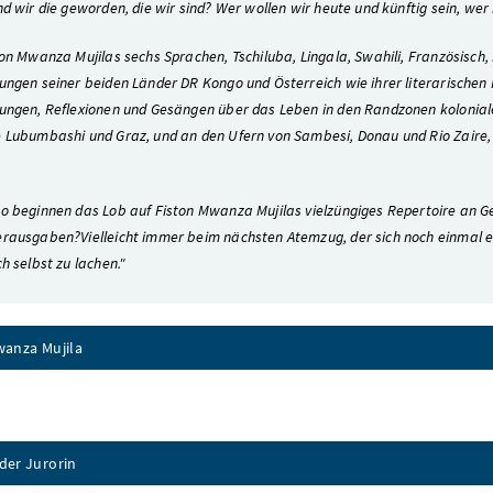
nd wir die geworden, die wir sind? Wer wollen wir heute und künftig sein, wer
ton Mwanza Mujilas sechs Sprachen, Tschiluba, Lingala, Swahili, Französisch,
ungen seiner beiden Länder DR Kongo und Österreich wie ihrer literarischen 
ungen, Reflexionen und Gesängen über das Leben in den Randzonen kolonialer
 Lubumbashi und Graz, und an den Ufern von Sambesi, Donau und Rio Zaire, 
o beginnen das Lob auf Fiston Mwanza Mujilas vielzüngiges Repertoire an Ge
rausgaben?Vielleicht immer beim nächsten Atemzug, der sich noch einmal ein
ch selbst zu lachen."
wanza Mujila
der Jurorin