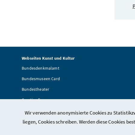
P
Webseiten Kunst und Kultur
Bundesdenkmalamt
Bundesmuseen Card
Bundestheater
Creative Europe
Artothek
Wir verwenden anonymisierte Cookies zu Statistikzw
Provenienzforschung
liegen, Cookies schreiben. Werden diese Cookies bes