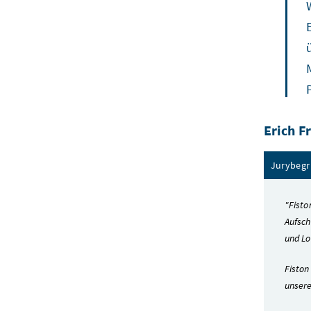
Erich F
Jurybegr
"Fisto
Aufsch
und Lo
Fiston
unsere