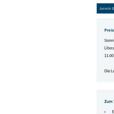
Jurorin D
Prei
Sonn
Liter
11.00
Die L
Zum
E