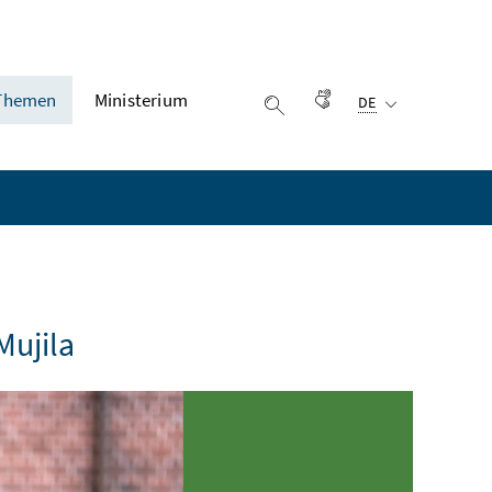
Ausgewählte Sprach
Themen
Ministerium
Gebärdensprache
DE
Suche einblenden
Mujila