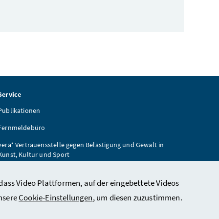
Service
Publikationen
Fernmeldebüro
vera* Vertrauensstelle gegen Belästigung und Gewalt in
Kunst, Kultur und Sport
Wiener Zeitung
dass Video Plattformen, auf der eingebettete Videos
unsere
Cookie-Einstellungen
, um diesen zuzustimmen.