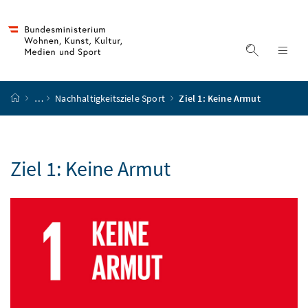
Accesskey
Accesskey
Accesskey
Accesskey
Zum Inhalt
Zum Hauptmenü
Zum Untermenü
Zur Suche
[4]
[1]
[3]
[2]
Suche ein
Nav
Startseite
…
Nachhaltigkeitsziele Sport
Ziel 1: Keine Armut
Ziel 1: Keine Armut