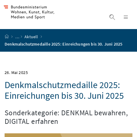
Accesskey
Accesskey
Accesskey
Accesskey
Zum Inhalt
Zum Hauptmenü
Zum Untermenü
Zur Suche
[4]
[1]
[3]
[2]
Suche ein
Nav
Startseite
…
Aktuell
Denkmalschutzmedaille 2025: Einreichungen bis 30. Juni 2025
26. Mai 2025
Denkmalschutzmedaille 2025:
Einreichungen bis 30. Juni 2025
Sonderkategorie: DENKMAL bewahren,
DIGITAL erfahren