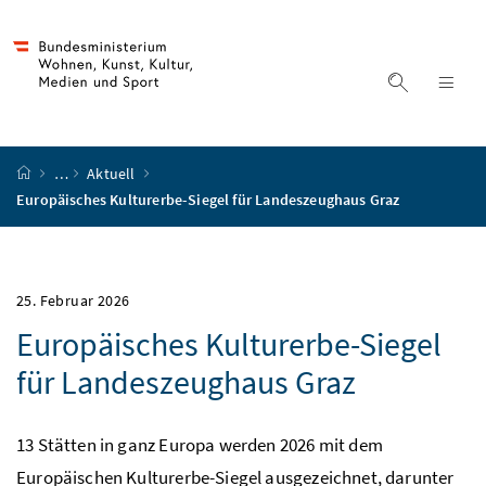
Accesskey
Accesskey
Accesskey
Accesskey
Zum Inhalt
Zum Hauptmenü
Zum Untermenü
Zur Suche
[4]
[1]
[3]
[2]
Suche ein
Nav
Startseite
…
Aktuell
Europäisches Kulturerbe-Siegel für Landeszeughaus Graz
25. Februar 2026
Europäisches Kulturerbe-Siegel
für Landeszeughaus Graz
13 Stätten in ganz Europa werden 2026 mit dem
Europäischen Kulturerbe-Siegel ausgezeichnet, darunter