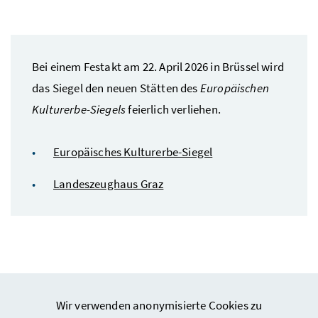
Bei einem Festakt am 22. April 2026 in Brüssel wird
das Siegel den neuen Stätten des
Europäischen
Kulturerbe-Siegels
feierlich verliehen.
Foto 2: Angelo Kaunat
Riefelharnisch von Hans Maystetter, Innsbruck 1510/11. Fotokonzeption: A. Kada, 
Europäisches Kulturerbe-Siegel
Landeszeughaus Graz
Wir verwenden anonymisierte Cookies zu
Webseiten Kunst und Kultur