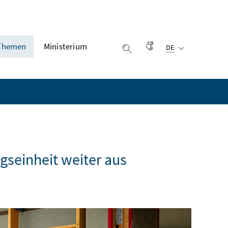
Ausgewählte Sprach
Themen
Ministerium
Gebärdensprache
DE
Suche einblenden
seinheit weiter aus