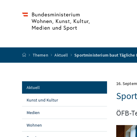
Accesskey
Accesskey
Accesskey
Accesskey
Zum Inhalt
Zum Hauptmenü
Zum Untermenü
Zur Suche
[4]
[1]
[3]
[2]
Startseite
Themen
Aktuell
Sportministerium baut Tägliche 
16. Septe
Aktuell
Sport
Kunst und Kultur
ÖFB-Te
Medien
Wohnen