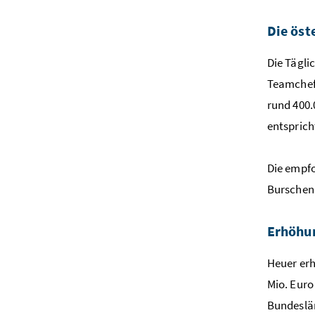
Die öst
Die Tägli
Teamchef 
rund 400.
entsprich
Die empfo
Burschen 
Erhöhun
Heuer erh
Mio. Euro
Bundeslän