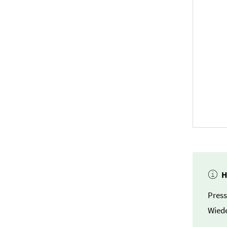
H
Press
Wiede