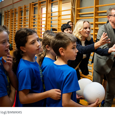
chlögl/BMWKMS