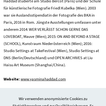
Haddad studierte am Studio Bercot (Paris) und der Schule
für künstlerische Fotografie Friedl Kubelka (Wien). 2003
war sie Auslandsstipendiatin der Fotografie des BKA in
Paris, 2016 in Rom. Jüngste Ausstellungen umfassen unter
anderem 2014: WER VERLÄSST SCHON GERNE DAS
LOVEBOAT
, Mauve (Wien); 2015:
ON AND BEYOND A STAGE
(
SCHOOL
), Kunstraum Niederösterreich (Wien); 2016:
Studio Settings at TakeFestival (Wien), Studio Settings at
DNS (Berlin/Deutschland) und
OPEN ARCHIVES
at Liu
Haisu Art Museum (Shanghai/China).
Website:
www.yasminahaddad.com
Wir verwenden anonymisierte Cookies zu
Statistikzwecken und zur Qualitätssicherung. Es