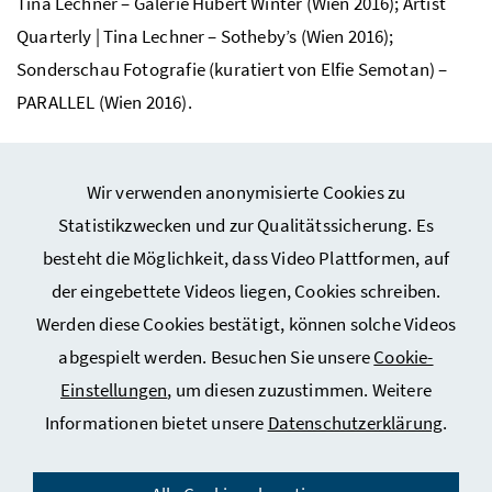
Tina Lechner – Galerie Hubert Winter (Wien 2016); Artist
Quarterly | Tina Lechner – Sotheby’s (Wien 2016);
Sonderschau Fotografie (kuratiert von Elfie Semotan) –
PARALLEL (Wien 2016).
Wir verwenden anonymisierte Cookies zu
Statistikzwecken und zur Qualitätssicherung. Es
besteht die Möglichkeit, dass Video Plattformen, auf
Webseiten Kunst und Kultur
der eingebettete Videos liegen, Cookies schreiben.
Werden diese Cookies bestätigt, können solche Videos
Service
abgespielt werden. Besuchen Sie unsere
Cookie-
Einstellungen
, um diesen zuzustimmen. Weitere
Informationen bietet unsere
Datenschutzerklärung
.
Impressum
Datenschutz