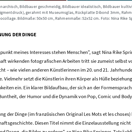
narchisch, Bildbauer geschmeidig, Bildbauer idealistisch, Bildbauer kultivi
(Pigmentdruck), gerahmt mit Museumsglas, Rückplatte Dibond 3mm, Rahmenle
otocollage. Bildmaße: 50x50 cm, Rahmenmaße: 52x52 cm.
Foto: Nina Rike S
NUNG DER DINGE
lpunkt meines Interesses stehen Menschen", sagt Nina Rike Spri
aft wirkenden fotografischen Arbeiten tritt sie zumeist selbst 
cht – wie vielen anderen Künstlerinnen im 20. und 21. Jahrhun
e. Vielmehr setzt die Künstlerin ihren Körper als Hülle bezieh
hkeiten ein. Ein klarer Bildaufbau, der sich an der Formenspra
Buntheit, der Humor und die Dynamik von Pop, Comic und Body A
ng der Dinge (im französischen Original Les Mots et les chose
aftsgeschichte. Diesen Titel nimmt die Einzelausstellung nich
d Drang, die Bilder zu ordnen", so Nina Rike Springer. Tatsächli