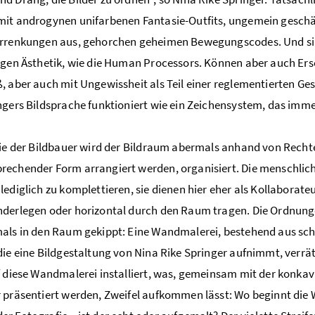
it androgynen unifarbenen Fantasie-Outfits, ungemein geschäf
rrenkungen aus, gehorchen geheimen Bewegungscodes. Und sind
igen Ästhetik, wie die Human Processors. Können aber auch Ers
, aber auch mit Ungewissheit als Teil einer reglementierten Ges
ngers Bildsprache funktioniert wie ein Zeichensystem, das immer
rie der Bildbauer wird der Bildraum abermals anhand von Recht
echender Form arrangiert werden, organisiert. Die menschlich
lediglich zu komplettieren, sie dienen hier eher als Kollaborate
derlegen oder horizontal durch den Raum tragen. Die Ordnunge
als in den Raum gekippt: Eine Wandmalerei, bestehend aus sch
die eine Bildgestaltung von Nina Rike Springer aufnimmt, verrätse
f diese Wandmalerei installiert, was, gemeinsam mit der konka
 präsentiert werden, Zweifel aufkommen lässt: Wo beginnt die