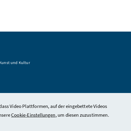
 Kunst und Kultur
dass Video Plattformen, auf der eingebettete Videos
unsere
Cookie-Einstellungen
, um diesen zuzustimmen.