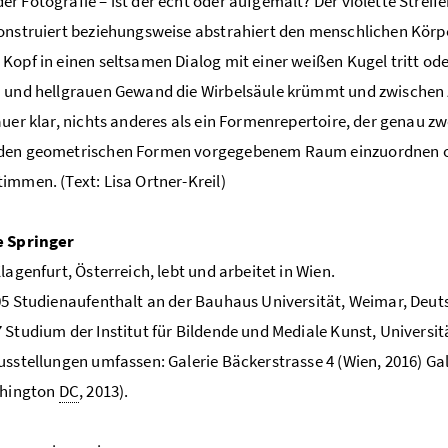
r Fotografie – ist der echt oder aufgemalt? Der violette Streifen
onstruiert beziehungsweise abstrahiert den menschlichen Körp
Kopf in einen seltsamen Dialog mit einer weißen Kugel tritt od
 und hellgrauen Gewand die Wirbelsäule krümmt und zwischen z
auer klar, nichts anderes als ein Formenrepertoire, der genau 
den geometrischen Formen vorgegebenem Raum einzuordnen od
immen. (Text: Lisa Ortner-Kreil)
e Springer
Klagenfurt, Österreich, lebt und arbeitet in Wien.
05 Studienaufenthalt an der Bauhaus Universität, Weimar, Deu
 Studium der Institut für Bildende und Mediale Kunst, Universi
usstellungen umfassen: Galerie Bäckerstrasse 4 (Wien, 2016) G
shington
DC
, 2013).