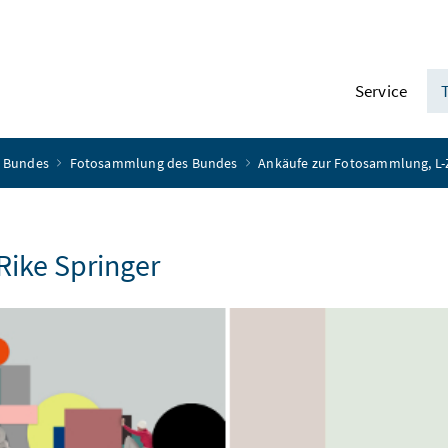
Service
es Bundes
Fotosammlung des Bundes
Ankäufe zur Fotosammlung, L
Rike Springer