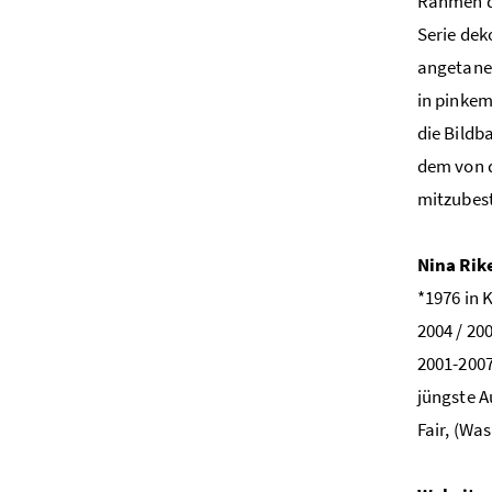
Rahmen de
Serie dek
angetane 
in pinkem
die Bildb
dem von 
mitzubest
Nina Rik
*1976 in 
2004 / 20
2001-2007
jüngste A
Fair, (Wa