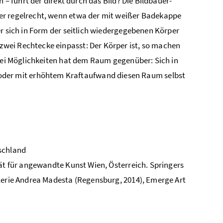
 – führt der direkt durch das Bild? Die Bildbauer-
er regelrecht, wenn etwa der mit weißer Badekappe
er sich in Form der seitlich wiedergegebenen Körper
wei Rechtecke einpasst: Der Körper ist, so machen
zwei Möglichkeiten hat dem Raum gegenüber: Sich in
er mit erhöhtem Kraftaufwand diesen Raum selbst
tschland
tät für angewandte Kunst Wien, Österreich. Springers
alerie Andrea Madesta (Regensburg, 2014), Emerge Art