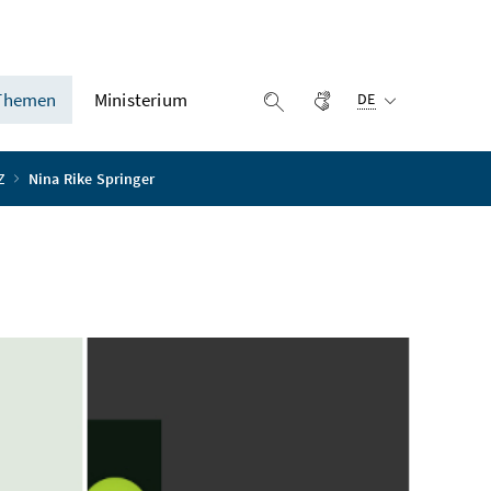
Ausgewählte Sprach
Themen
Ministerium
Gebärdensprache
Suche einblenden
DE
-Z
Nina Rike Springer