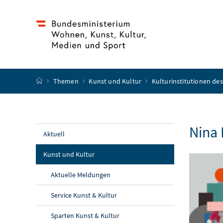
Accesskey
Accesskey
Accesskey
Accesskey
Zum Inhalt
Zum Hauptmenü
Zum Untermenü
Zur Suche
[4]
[1]
[3]
[2]
Startseite
Themen
Kunst und Kultur
Kulturinstitutionen d
Nina 
Aktuell
Kunst und Kultur
Aktuelle Meldungen
Service Kunst & Kultur
Sparten Kunst & Kultur