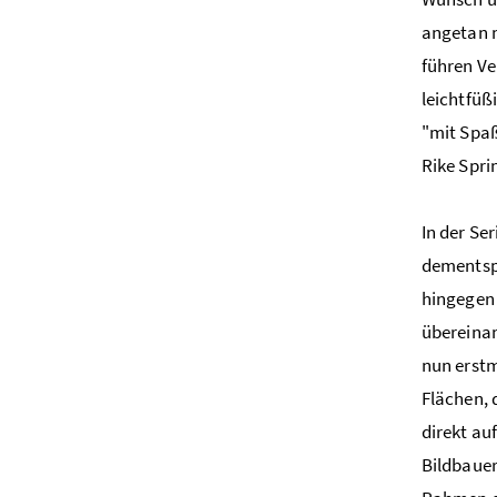
angetan m
führen Ve
leichtfüß
"mit Spaß
Rike Spri
In der Se
dementspr
hingegen 
übereinan
nun erstm
Flächen, 
direkt au
Bildbauer