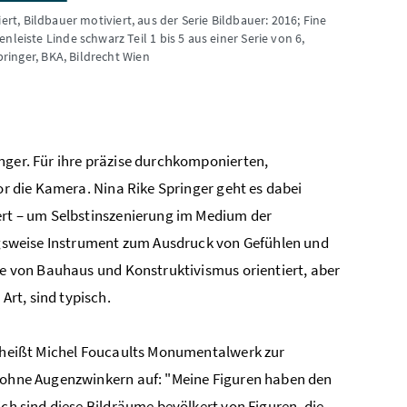
ert, Bildbauer motiviert, aus der Serie Bildbauer: 2016; Fine
iste Linde schwarz Teil 1 bis 5 aus einer Serie von 6,
pringer, BKA, Bildrecht Wien
nger. Für ihre präzise durchkomponierten,
vor die Kamera. Nina Rike Springer geht es dabei
dert – um Selbstinszenierung im Medium der
ungsweise Instrument zum Ausdruck von Gefühlen und
che von Bauhaus und Konstruktivismus orientiert, aber
rt, sind typisch.
s) heißt Michel Foucaults Monumentalwerk zur
t ohne Augenzwinkern auf: "Meine Figuren haben den
ch sind diese Bildräume bevölkert von Figuren, die,