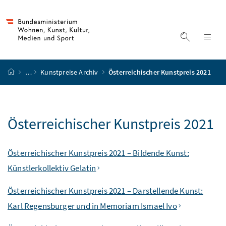
Accesskey
Accesskey
Accesskey
Accesskey
Zum Inhalt
Zum Hauptmenü
Zum Untermenü
Zur Suche
[4]
[1]
[3]
[2]
Suche ein
Nav
Startseite
…
Kunstpreise Archiv
Österreichischer Kunstpreis 2021
Österreichischer Kunstpreis 2021
Inhaltsverzeichnis
Österreichischer Kunstpreis 2021 – Bildende Kunst:
Künstlerkollektiv Gelatin
Österreichischer Kunstpreis 2021 – Darstellende Kunst:
Karl Regensburger und in Memoriam Ismael Ivo