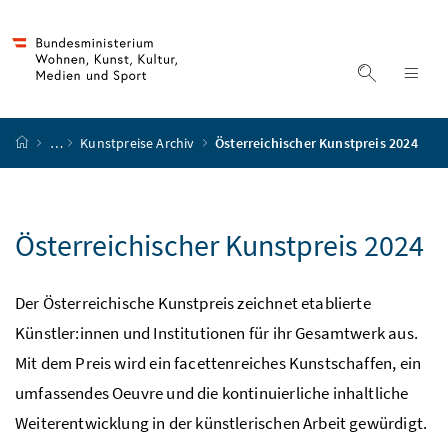
Accesskey
Accesskey
Accesskey
Accesskey
Zum Inhalt
Zum Hauptmenü
Zum Untermenü
Zur Suche
[4]
[1]
[3]
[2]
Suche ein
Nav
Startseite
…
Kunstpreise Archiv
Österreichischer Kunstpreis 2024
Österreichischer Kunstpreis 2024
Der Österreichische Kunstpreis zeichnet etablierte
Künstler:innen und Institutionen für ihr Gesamtwerk aus.
Mit dem Preis wird ein facettenreiches Kunstschaffen, ein
umfassendes Oeuvre und die kontinuierliche inhaltliche
Weiterentwicklung in der künstlerischen Arbeit gewürdigt.