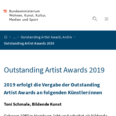
Accesskey
Accesskey
Accesskey
Accesskey
Zum Inhalt
Zum Hauptmenü
Zum Untermenü
Zur Suche
[4]
[1]
[3]
[2]
Suche ein
Nav
Startseite
…
Outstanding Artist Award, Archiv
Outstanding Artist Awards 2019
Outstanding Artist Awards 2019
2019 erfolgt die Vergabe der Outstanding
Artist Awards an folgenden Künstler:innen
Toni Schmale, Bildende Kunst
Geboren 1980 in Hamburg, lebt und arbeitet als bildende