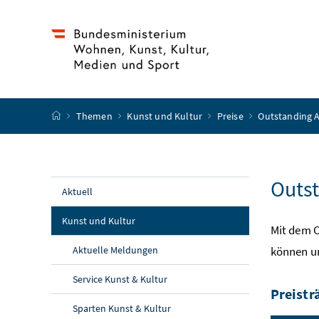
Accesskey
Accesskey
Accesskey
Accesskey
Zum Inhalt
Zum Hauptmenü
Zum Untermenü
Zur Suche
[4]
[1]
[3]
[2]
Startseite
Themen
Kunst und Kultur
Preise
Outstanding A
Outst
Aktuell
Kunst und Kultur
Mit dem O
Aktuelle Meldungen
können un
Service Kunst & Kultur
Preistr
Sparten Kunst & Kultur