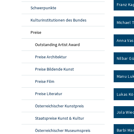
Franz Ka
Schwerpunkte
Kulturinstitutionen des Bundes
Michael T
Preise
Anna Vas
Outstanding Artist Award
Preise Architektur
Nilbar Gü
Preise Bildende Kunst
Manu Luk
Preise Film
Preise Literatur
Lukas Kö
Österreichischer Kunstpreis
Jola Wie
Staatspreise Kunst & Kultur
Barbi Mar
Österreichischer Museumspreis