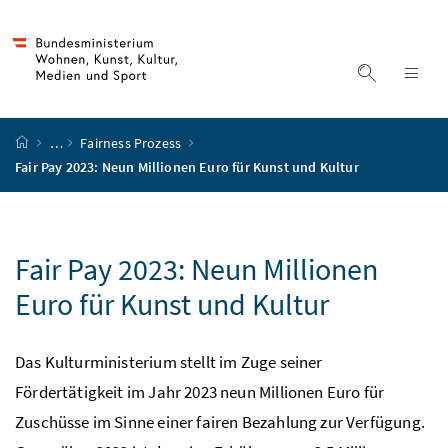
Accesskey
Accesskey
Accesskey
Accesskey
Zum Inhalt
Zum Hauptmenü
Zum Untermenü
Zur Suche
[4]
[1]
[3]
[2]
Suche ein
Nav
Startseite
…
Fairness Prozess
Fair Pay 2023: Neun Millionen Euro für Kunst und Kultur
Fair Pay
2023: Neun Millionen
Euro für Kunst und Kultur
Das Kulturministerium stellt im Zuge seiner
Fördertätigkeit im Jahr 2023 neun Millionen Euro für
Zuschüsse im Sinne einer fairen Bezahlung zur Verfügung.