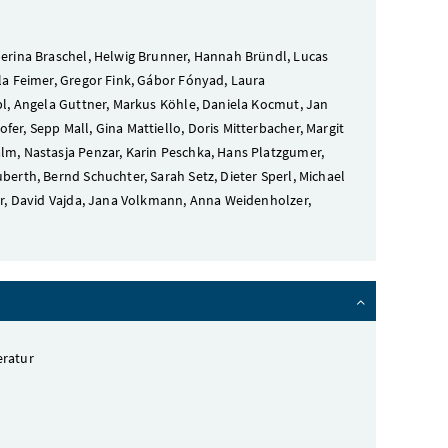
herina Braschel, Helwig Brunner, Hannah Bründl, Lucas
lla Feimer, Gregor Fink, Gábor Fónyad, Laura
ebl, Angela Guttner, Markus Köhle, Daniela Kocmut, Jan
er, Sepp Mall, Gina Mattiello, Doris Mitterbacher, Margit
alm, Nastasja Penzar, Karin Peschka, Hans Platzgumer,
berth, Bernd Schuchter, Sarah Setz, Dieter Sperl, Michael
fer, David Vajda, Jana Volkmann, Anna Weidenholzer,
eratur