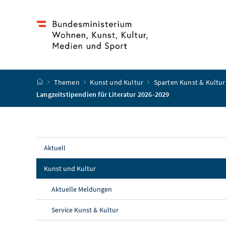
Accesskey
Accesskey
Accesskey
Accesskey
Zum Inhalt
Zum Hauptmenü
Zum Untermenü
Zur Suche
[4]
[1]
[3]
[2]
Startseite
Themen
Kunst und Kultur
Sparten Kunst & Kultu
Langzeitstipendien für Literatur 2026-2029
Aktuell
Kunst und Kultur
Aktuelle Meldungen
Service Kunst & Kultur