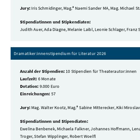
a
Jury:
Iris Schmidinger, Mag.
Naemi Sander MA, Mag. Michael St
Stipendiatinnen und Stipkendiaten:
Judith Auer, Ada Diagne, Melanie Laibl, Leonie Schlager, Franz 
Dramatiker:innenstipendium für Literatur 2026
Anzahl der Stipendien:
10 Stipendien für Theaterautor:innen
Laufzeit:
6 Monate
Dotation:
9.000 Euro
Einreichungen:
57
a
Jury:
Mag. Walter Kootz, Mag.
Sabine Mitterecker, Kiki Mirosla
Stipendiatinnen und Stipendiaten:
Ewelina Benbenek, Michaela Falkner, Johannes Hoffmann, Lena 
Troger, Stefan Wipplinger, Robert Woelfl