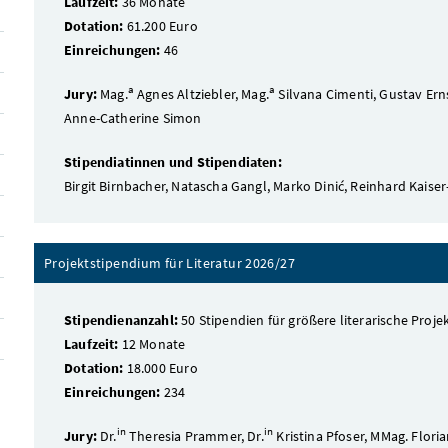
Laufzeit:
36 Monate
Dotation:
61.200 Euro
Einreichungen:
46
a
a
Jury:
Mag.
Agnes Altziebler, Mag.
Silvana Cimenti, Gustav Erns
Anne-Catherine Simon
Stipendiatinnen und Stipendiaten:
Birgit Birnbacher, Natascha Gangl, Marko Dinić, Reinhard Kaiser
Projektstipendium für Literatur 2026/27
Stipendienanzahl:
50 Stipendien für größere literarische Projek
Laufzeit:
12 Monate
Dotation:
18.000 Euro
Einreichungen:
234
in
in
Jury:
Dr.
Theresia Prammer, Dr.
Kristina Pfoser, MMag. Flori