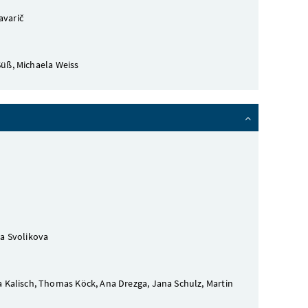
avarič
Süß, Michaela Weiss
va Svolikova
Kalisch, Thomas Köck, Ana Drezga, Jana Schulz, Martin