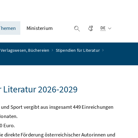
Ausgewählte Sprach
Themen
Ministerium
Gebärdensprache
Suche einblenden
DE
 Verlagswesen, Büchereien
Stipendien für Literatur
 Literatur 2026-2029
 und Sport vergibt aus insgesamt 449 Einreichungen
 Monaten.
0 Euro.
die direkte Förderung österreichischer Autorinnen und