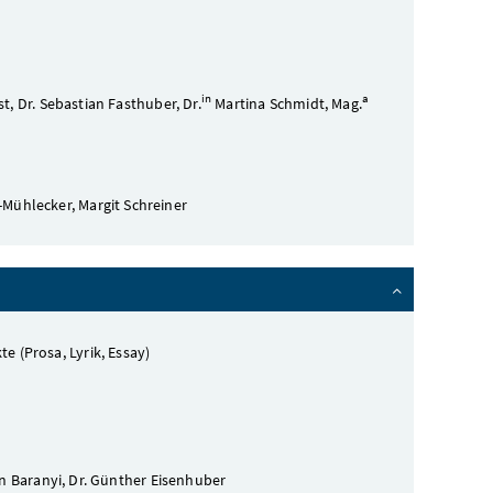
in
a
t, Dr. Sebastian Fasthuber, Dr.
Martina Schmidt, Mag.
-Mühlecker, Margit Schreiner
te (Prosa, Lyrik, Essay)
an Baranyi, Dr. Günther Eisenhuber