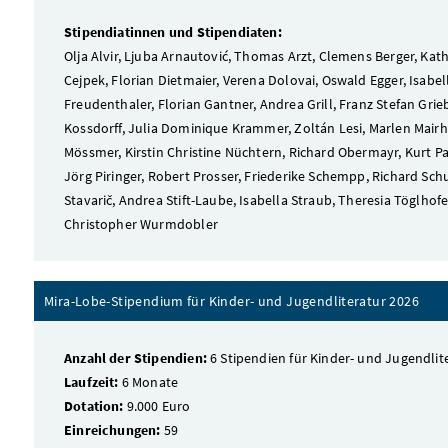
Stipendiatinnen und Stipendiaten:
Olja Alvir, Ljuba Arnautović, Thomas Arzt, Clemens Berger, Kat
Cejpek, Florian Dietmaier, Verena Dolovai, Oswald Egger, Isabe
Freudenthaler, Florian Gantner, Andrea Grill, Franz Stefan Gri
Kossdorff, Julia Dominique Krammer, Zoltán Lesi, Marlen Mairhof
Mössmer, Kirstin Christine Nüchtern, Richard Obermayr, Kurt P
Jörg Piringer, Robert Prosser, Friederike Schempp, Richard Schu
Stavarič, Andrea Stift-Laube, Isabella Straub, Theresia Töglho
Christopher Wurmdobler
Mira-Lobe-Stipendium für Kinder- und Jugendliteratur 2026
Anzahl der Stipendien:
6 Stipendien für Kinder- und Jugendlit
Laufzeit:
6 Monate
Dotation:
9.000 Euro
Einreichungen:
59